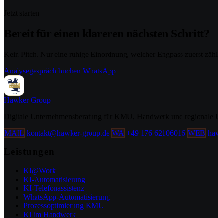
Jetzt starten
Bereit für einen klareren nächsten Schritt?
Kein Pitch. Nur eine ruhige Einordnung, welcher Engpass zuerst zählt
Analysegespräch buchen
WhatsApp
Hawker
Group
Digitale Unternehmensberatung für KMU, Handwerk und regionale Un
MAIL
kontakt@hawker-group.de
WA
+49 176 62106016
WEB
haw
Leistungen
KI@Work
KI-Automatisierung
KI-Telefonassistenz
WhatsApp-Automatisierung
Prozessoptimierung KMU
KI im Handwerk