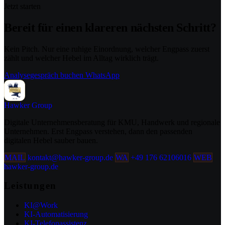
Jetzt starten
Bereit für einen klareren nächsten Schritt?
Kein Pitch. Nur eine ruhige Einordnung, welcher Engpass zuerst
zählt und welcher Hebel im Alltag wirklich trägt.
Analysegespräch buchen
WhatsApp
Hawker
Group
Digitale Unternehmensberatung für KMU, Handwerk und regionale
Unternehmen. Erst Engpass verstehen, dann den passenden
digitalen Hebel sauber bauen.
MAIL
kontakt@hawker-group.de
WA
+49 176 62106016
WEB
hawker-group.de
Leistungen
KI@Work
KI-Automatisierung
KI-Telefonassistenz