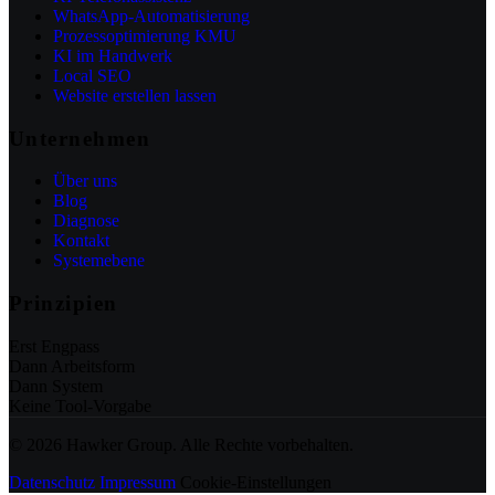
WhatsApp-Automatisierung
Prozessoptimierung KMU
KI im Handwerk
Local SEO
Website erstellen lassen
Unternehmen
Über uns
Blog
Diagnose
Kontakt
Systemebene
Prinzipien
Erst Engpass
Dann Arbeitsform
Dann System
Keine Tool-Vorgabe
© 2026 Hawker Group. Alle Rechte vorbehalten.
Datenschutz
Impressum
Cookie-Einstellungen