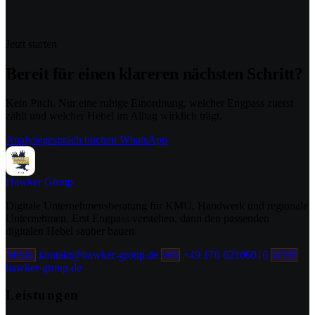
Jetzt starten
Bereit für einen klareren nächsten Schritt?
Kein Pitch. Nur eine ruhige Einordnung, welcher Engpass zuerst
zählt und welcher Hebel im Alltag wirklich trägt.
Analysegespräch buchen
WhatsApp
Hawker
Group
Digitale Unternehmensberatung für KMU, Handwerk und regionale
Unternehmen. Erst Engpass verstehen, dann den passenden
digitalen Hebel sauber bauen.
MAIL
kontakt@hawker-group.de
WA
+49 176 62106016
WEB
hawker-group.de
Leistungen