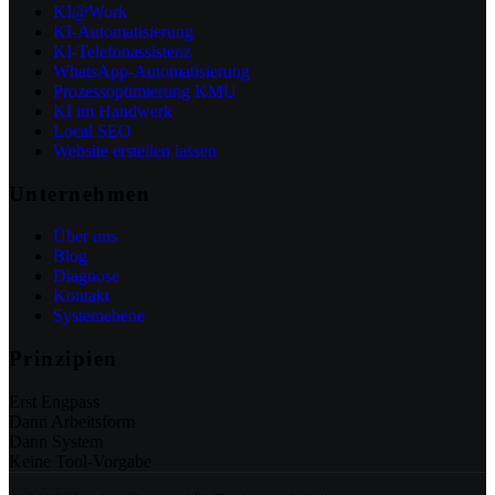
KI@Work
KI-Automatisierung
KI-Telefonassistenz
WhatsApp-Automatisierung
Prozessoptimierung KMU
KI im Handwerk
Local SEO
Website erstellen lassen
Unternehmen
Über uns
Blog
Diagnose
Kontakt
Systemebene
Prinzipien
Erst Engpass
Dann Arbeitsform
Dann System
Keine Tool-Vorgabe