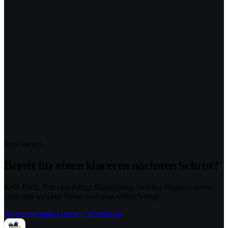
Jetzt starten
Bereit für einen klareren nächsten Schritt?
Kein Pitch. Nur eine ruhige Einordnung, welcher Engpass zuerst
zählt und welcher Hebel im Alltag wirklich trägt.
Analysegespräch buchen
WhatsApp