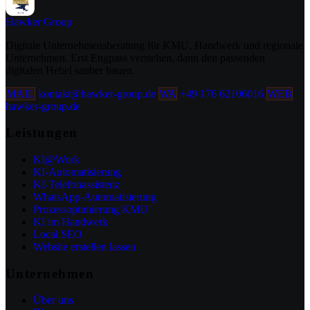
Hawker
Group
Digitale Unternehmensberatung für KMU, Handwerk und regionale
Unternehmen. Erst Engpass verstehen, dann den passenden
digitalen Hebel sauber bauen.
MAIL
kontakt@hawker-group.de
WA
+49 176 62106016
WEB
hawker-group.de
Leistungen
KI@Work
KI-Automatisierung
KI-Telefonassistenz
WhatsApp-Automatisierung
Prozessoptimierung KMU
KI im Handwerk
Local SEO
Website erstellen lassen
Unternehmen
Über uns